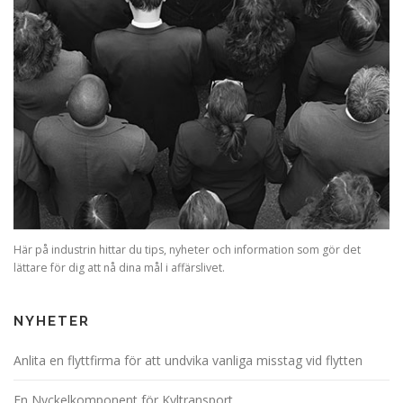
Här på industrin hittar du tips, nyheter och information som gör det
lättare för dig att nå dina mål i affärslivet.
NYHETER
Anlita en flyttfirma för att undvika vanliga misstag vid flytten
En Nyckelkomponent för Kyltransport