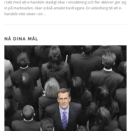
I takt med att e-handeln stadigt ökar i omsättning och fler aktörer ger sig
in på marknaden, ökar också antalet bedragare. En anledning till att e-
handeln inte växer i en …
NÅ DINA MÅL