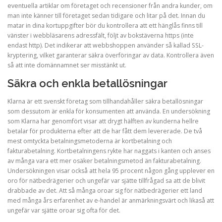
eventuella artiklar om företaget och recensioner från andra kunder, om
man inte känner till företaget sedan tidigare och litar på det. Innan du
matar in dina kortuppgifter bör du kontrollera att ett hänglås finns till
vänster i webbläsarens adressfält, följt av bokstäverna https (inte
endast http). Det indikerar att webbshoppen använder så kallad SSL-
kryptering, vilket garanterar säkra överföringar av data. Kontrollera även
så att inte domännamnet ser misstänkt ut.
Säkra och enkla betallösningar
Klarna är ett svenskt företag som tillhandahåller säkra betallösningar
som dessutom är enkla för konsumenten att använda. En undersökning
som Klarna har genomfört visar att drygt hälften av kunderna hellre
betalar för produkterna efter att de har fått dem levererade. De två
mest omtyckta betalningsmetoderna är kortbetalning och
fakturabetalning. Kortbetalningens rykte har naggats i kanten och anses
av många vara ett mer osäker betalningsmetod än fakturabetalning.
Undersökningen visar också att hela 95 procent någon gång upplever en
oro för nätbedrägerier och ungefär var sjätte tillfrågad sa att de blivit
drabbade av det. Att så många oroar sig för nätbedrägerier ett land
med många års erfarenhet av e-handel är anmärkningsvärt och likaså att
ungefär var sjätte oroar sig ofta för det.