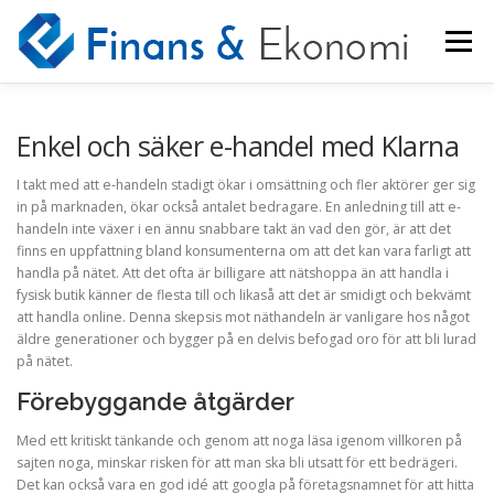
Hoppa
till
Meny
innehåll
STARTSIDA
NYHETER
KONTAKT
Enkel och säker e-handel med Klarna
I takt med att e-handeln stadigt ökar i omsättning och fler aktörer ger sig
in på marknaden, ökar också antalet bedragare. En anledning till att e-
OM INDUSTRIN
handeln inte växer i en ännu snabbare takt än vad den gör, är att det
finns en uppfattning bland konsumenterna om att det kan vara farligt att
handla på nätet. Att det ofta är billigare att nätshoppa än att handla i
fysisk butik känner de flesta till och likaså att det är smidigt och bekvämt
att handla online. Denna skepsis mot näthandeln är vanligare hos något
äldre generationer och bygger på en delvis befogad oro för att bli lurad
på nätet.
Förebyggande åtgärder
Med ett kritiskt tänkande och genom att noga läsa igenom villkoren på
sajten noga, minskar risken för att man ska bli utsatt för ett bedrägeri.
Det kan också vara en god idé att googla på företagsnamnet för att hitta