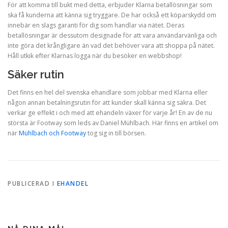
För att komma till bukt med detta, erbjuder Klarna betallösningar som
ska få kunderna att känna sig tryggare. De har också ett köparskydd om
innebär en slags garanti för dig som handlar via nätet. Deras
betallösningar är dessutom designade för att vara användarvänliga och
inte göra det krångligare än vad det behöver vara att shoppa på nätet.
Håll utkik efter Klarnas logga när du besöker en webbshop!
Säker rutin
Det finns en hel del svenska ehandlare som jobbar med Klarna eller
någon annan betalningsrutin för att kunder skall känna sig säkra. Det
verkar ge effekt i och med att ehandeln växer för varje år! En av de nu
största är Footway som leds av Daniel Mühlbach. Här finns en artikel om
när
Mühlbach och Footway
tog sig in till börsen.
PUBLICERAD I
EHANDEL