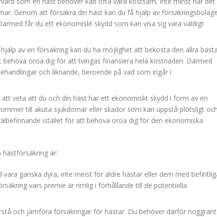
vård som en häst behöver kan ofta vara kostsam, inte minst när det
omar. Genom att försäkra din häst kan du få hjälp av försäkringsbolag
Därmed får du ett ekonomiskt skydd som kan visa sig vara väldigt
jälp av en försäkring kan du ha möjlighet att bekosta den allra bäst
tt behöva oroa dig för att tvingas finansiera hela kostnaden. Därmed
behandlingar och liknande, beroende på vad som ingår i
tt veta att du och din häst har ett ekonomiskt skydd i form av en
t kommer till akuta sjukdomar eller skador som kan uppstå plötsligt oc
älbefinnande istället för att behöva oroa dig för den ekonomiska
hästförsäkring är:
 vara ganska dyra, inte minst för äldre hästar eller dem med befintlig
säkring vars premie är rimlig i förhållande till de potentiella
rstå och jämföra försäkringar för hästar. Du behöver därför noggrant