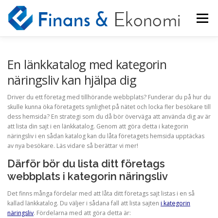
Hoppa
till
Meny
innehåll
STARTSIDA
NYHETER
KONTAKT
En länkkatalog med kategorin
näringsliv kan hjälpa dig
OM INDUSTRIN
Driver du ett företag med tillhörande webbplats? Funderar du på hur du
skulle kunna öka företagets synlighet på nätet och locka fler besökare till
dess hemsida? En strategi som du då bör överväga att använda dig av är
att lista din sajt i en länkkatalog. Genom att göra detta i kategorin
näringsliv i en sådan katalog kan du låta företagets hemsida upptäckas
av nya besökare. Läs vidare så berättar vi mer!
Därför bör du lista ditt företags
webbplats i kategorin näringsliv
Det finns många fördelar med att låta ditt företags sajt listas i en så
kallad länkkatalog. Du väljer i sådana fall att lista sajten
i kategorin
näringsliv
. Fördelarna med att göra detta är: