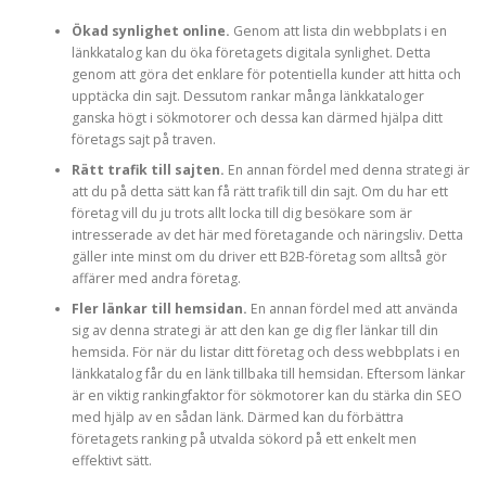
Ökad synlighet online.
Genom att lista din webbplats i en
länkkatalog kan du öka företagets digitala synlighet. Detta
genom att göra det enklare för potentiella kunder att hitta och
upptäcka din sajt. Dessutom rankar många länkkataloger
ganska högt i sökmotorer och dessa kan därmed hjälpa ditt
företags sajt på traven.
Rätt trafik till sajten.
En annan fördel med denna strategi är
att du på detta sätt kan få rätt trafik till din sajt. Om du har ett
företag vill du ju trots allt locka till dig besökare som är
intresserade av det här med företagande och näringsliv. Detta
gäller inte minst om du driver ett B2B-företag som alltså gör
affärer med andra företag.
Fler länkar till hemsidan.
En annan fördel med att använda
sig av denna strategi är att den kan ge dig fler länkar till din
hemsida. För när du listar ditt företag och dess webbplats i en
länkkatalog får du en länk tillbaka till hemsidan. Eftersom länkar
är en viktig rankingfaktor för sökmotorer kan du stärka din SEO
med hjälp av en sådan länk. Därmed kan du förbättra
företagets ranking på utvalda sökord på ett enkelt men
effektivt sätt.